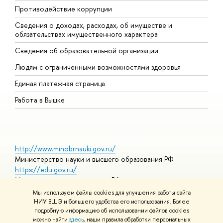
Противодействие коррупции
Ц
Сведения о доходах, расходах, об имуществе и
Б
обязательствах имущественного характера
О
Сведения об образовательной организации
О
Людям с ограниченными возможностями здоровья
Единая платежная страница
Работа в Вышке
http://www.minobrnauki.gov.ru/
Министерство науки и высшего образования РФ
https://edu.gov.ru/
Министерство просвещения РФ
https://elearning.hse.ru/mooc
Мы используем файлы cookies для улучшения работы сайта
Массовые открытые онлайн-курсы
НИУ ВШЭ и большего удобства его использования. Более
подробную информацию об использовании файлов cookies
можно найти
здесь
, наши правила обработки персональных