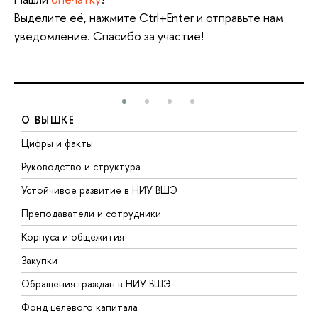
Выделите её, нажмите Ctrl+Enter и отправьте нам
уведомление. Спасибо за участие!
О ВЫШКЕ
Цифры и факты
Л
Руководство и структура
Д
Устойчивое развитие в НИУ ВШЭ
О
Преподаватели и сотрудники
П
Корпуса и общежития
В
Закупки
П
Обращения граждан в НИУ ВШЭ
А
Фонд целевого капитала
Д